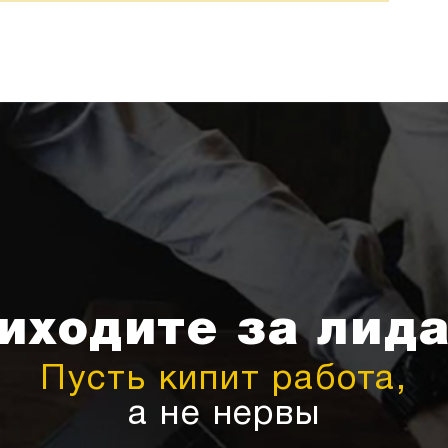
иходите за лид
Пусть кипит работа,
а не нервы