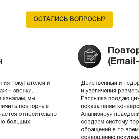
ОСТАЛИСЬ ВОПРОСЫ?
Повто
н
(Еmail
ния покупателей и
Действенный и недо
ж – звонки,
и увеличения размера
м каналам, мы
Рассылка продающих 
личить повторные
показателям конвер
ичается относительно
Анализируя поведени
но больших
создаем систему пер
обращений в то врем
совершению покупки