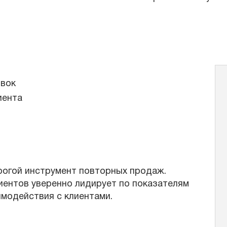
явок
иента
орогой инструмент повторных продаж.
иентов уверенно лидирует по показателям
имодействия с клиентами.