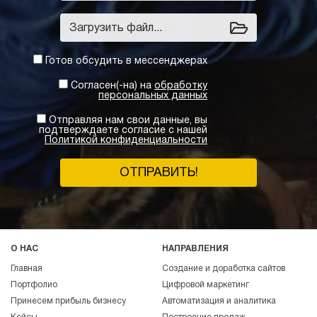
Загрузить файл...
Готов обсудить в мессенджерах
Согласен(-на) на
обработку
персональных данных
Отправляя нам свои данные, вы
подтверждаете согласие с нашей
Политикой конфиденциальности
ОТПРАВИТЬ!
О НАС
НАПРАВЛЕНИЯ
Главная
Создание и доработка сайтов
Портфолио
Цифровой маркетинг
Принесем прибыль бизнесу
Автоматизация и аналитика