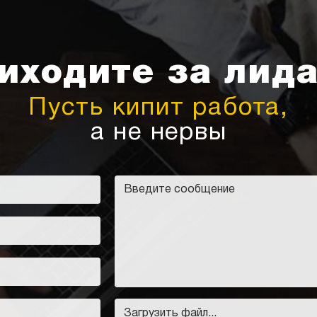
иходите за лид
Пусть кипит работа,
а не нервы
Загрузить файл...